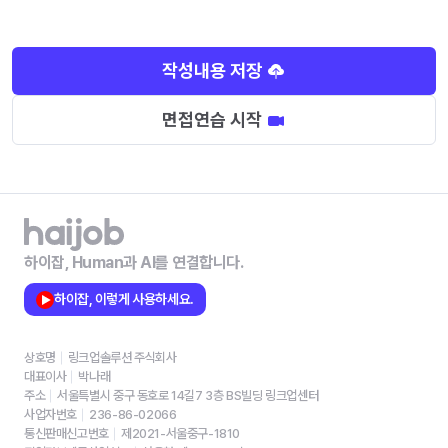
작성내용 저장
면접연습 시작
하이잡, Human과 AI를 연결합니다.
하이잡, 이렇게 사용하세요.
상호명
링크업솔루션 주식회사
대표이사
박나래
주소
서울특별시 중구 동호로 14길7 3층 BS빌딩 링크업센터
사업자번호
236-86-02066
통신판매신고번호
제2021-서울중구-1810