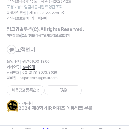
직업정보제공사업신고
서울청 제2023-12호
고용노동부 임금체불사업주 명단 조회
여성기업 확인
제0111-2022-22801호
개인정보보호책임자
이윤미
링크업솔루션(C). All rights Reserved.
하이잡 블로그
소식
제휴
이용약관
개인정보 보호정책
고객센터
운영시간
평일 09:00-18:00
카카오톡
@하이잡
전화번호
02-2178-8073/8029
이메일
haijobteam@gmail.com
채용공고 등록요청
FAQ
머니투데이
2024 제8회 4IR 어워즈 에듀테크 부문