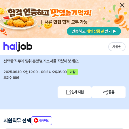
서류·면접 합격 모두 가능
채용공고 자소서
자유항목 자소서
내 작성목록
CJ CGV
즐겨찾기
사용권
2025년 하반기 CJ CGV 신입사원 모집
선택한 직무에 맞춰 문항별 자소서를 작성해 보세요.
2025.09.10. 오전12:00 ~ 09.24. 오후05:00
마감
조회수 666
입사지원
공유
지원직무 선택
사용방법