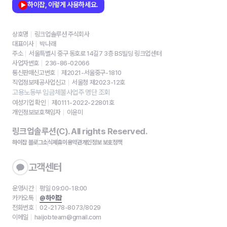
하이잡, 이렇게 사용하세요.
상호명
링크업솔루션 주식회사
대표이사
박나래
주소
서울특별시 중구 동호로 14길7 3층 BS빌딩 링크업센터
사업자번호
236-86-02066
통신판매신고번호
제2021-서울중구-1810
직업정보제공사업신고
서울청 제2023-12호
고용노동부 임금체불사업주 명단 조회
여성기업 확인
제0111-2022-22801호
개인정보보호책임자
이윤미
링크업솔루션(C). All rights Reserved.
하이잡 블로그
소식
제휴
이용약관
개인정보 보호정책
고객센터
운영시간
평일 09:00-18:00
카카오톡
@하이잡
전화번호
02-2178-8073/8029
이메일
haijobteam@gmail.com