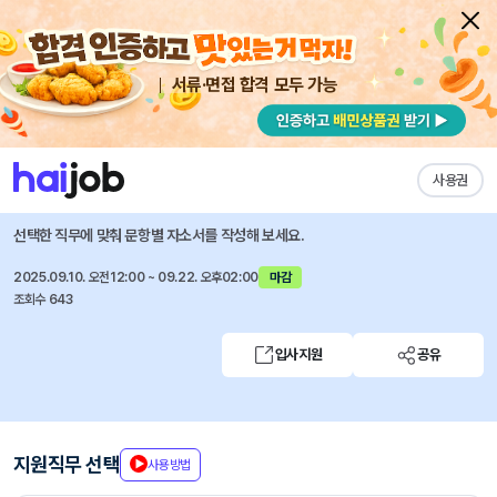
서류·면접 합격 모두 가능
채용공고 자소서
자유항목 자소서
내 작성목록
신한은행
즐겨찾기
사용권
2025년 하반기 신한은행 일반직 신입행원 채용
선택한 직무에 맞춰 문항별 자소서를 작성해 보세요.
2025.09.10. 오전12:00 ~ 09.22. 오후02:00
마감
조회수 643
입사지원
공유
지원직무 선택
사용방법