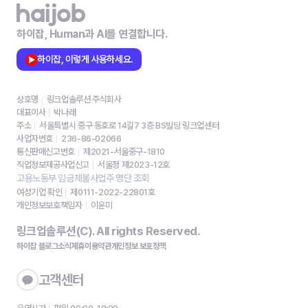
하이잡, Human과 AI를 연결합니다.
하이잡, 이렇게 사용하세요.
상호명
링크업솔루션 주식회사
대표이사
박나래
주소
서울특별시 중구 동호로 14길7 3층 BS빌딩 링크업센터
사업자번호
236-86-02066
통신판매신고번호
제2021-서울중구-1810
직업정보제공사업신고
서울청 제2023-12호
고용노동부 임금체불사업주 명단 조회
여성기업 확인
제0111-2022-22801호
개인정보보호책임자
이윤미
링크업솔루션(C). All rights Reserved.
하이잡 블로그
소식
제휴
이용약관
개인정보 보호정책
고객센터