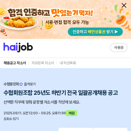
서류·면접 합격 모두 가능
사용권
채용공고 자소서
자유항목 자소서
내 작성목록
수협중앙회
즐겨찾기
수협회원조합 25년도 하반기 전국 일괄공개채용 공고
선택한 직무에 맞춰 문항별 자소서를 작성해 보세요.
2025.09.11. 오전12:00 ~ 09.25. 오후11:59
마감
조회수 571