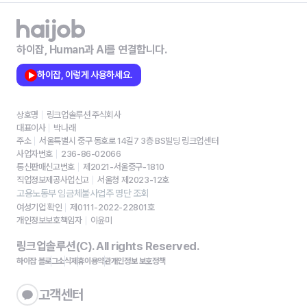
하이잡, Human과 AI를 연결합니다.
하이잡, 이렇게 사용하세요.
상호명
링크업솔루션 주식회사
대표이사
박나래
주소
서울특별시 중구 동호로 14길7 3층 BS빌딩 링크업센터
사업자번호
236-86-02066
통신판매신고번호
제2021-서울중구-1810
직업정보제공사업신고
서울청 제2023-12호
고용노동부 임금체불사업주 명단 조회
여성기업 확인
제0111-2022-22801호
개인정보보호책임자
이윤미
링크업솔루션(C). All rights Reserved.
하이잡 블로그
소식
제휴
이용약관
개인정보 보호정책
고객센터