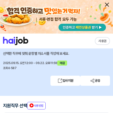
서류·면접 합격 모두 가능
채용공고 자소서
자유항목 자소서
내 작성목록
ASML코리아
즐겨찾기
사용권
2025 하반기 신입사원 채용
선택한 직무에 맞춰 문항별 자소서를 작성해 보세요.
2025.09.15. 오전12:00 ~ 09.22. 오후11:59
마감
조회수 587
입사지원
공유
지원직무 선택
사용방법