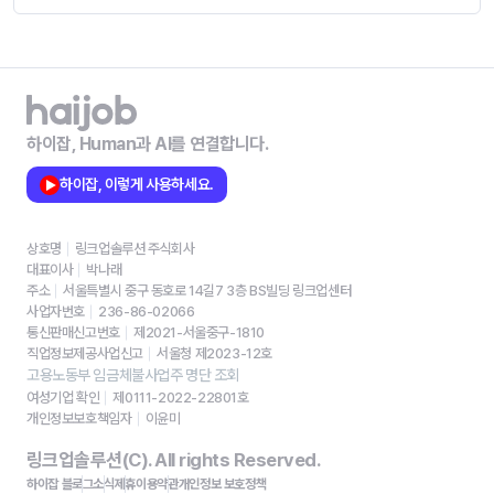
하이잡, Human과 AI를 연결합니다.
하이잡, 이렇게 사용하세요.
상호명
링크업솔루션 주식회사
대표이사
박나래
주소
서울특별시 중구 동호로 14길7 3층 BS빌딩 링크업센터
사업자번호
236-86-02066
통신판매신고번호
제2021-서울중구-1810
직업정보제공사업신고
서울청 제2023-12호
고용노동부 임금체불사업주 명단 조회
여성기업 확인
제0111-2022-22801호
개인정보보호책임자
이윤미
링크업솔루션(C). All rights Reserved.
하이잡 블로그
소식
제휴
이용약관
개인정보 보호정책