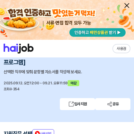
서류·면접 합격 모두 가능
채용공고 자소서
자유항목 자소서
내 작성목록
신성통상
즐겨찾기
사용권
T.I.P 4기 인턴(채용전환형) 모집 [TOPTEN 인턴십
프로그램]
선택한 직무에 맞춰 문항별 자소서를 작성해 보세요.
2025.09.12. 오전12:00 ~ 09.21. 오후11:59
마감
조회수 354
입사지원
공유
지원직무 선택
사용방법