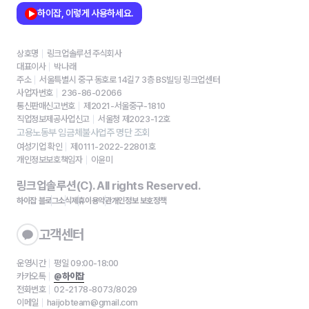
하이잡, 이렇게 사용하세요.
상호명
링크업솔루션 주식회사
대표이사
박나래
주소
서울특별시 중구 동호로 14길7 3층 BS빌딩 링크업센터
사업자번호
236-86-02066
통신판매신고번호
제2021-서울중구-1810
직업정보제공사업신고
서울청 제2023-12호
고용노동부 임금체불사업주 명단 조회
여성기업 확인
제0111-2022-22801호
개인정보보호책임자
이윤미
링크업솔루션(C). All rights Reserved.
하이잡 블로그
소식
제휴
이용약관
개인정보 보호정책
고객센터
운영시간
평일 09:00-18:00
카카오톡
@하이잡
전화번호
02-2178-8073/8029
이메일
haijobteam@gmail.com