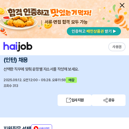
서류·면접 합격 모두 가능
채용공고 자소서
자유항목 자소서
내 작성목록
프랙티컬스트래티지
즐겨찾기
사용권
2025 하반기 마케팅AE(신입, 경력), 콘텐츠 디자이너
(인턴) 채용
선택한 직무에 맞춰 문항별 자소서를 작성해 보세요.
2025.09.12. 오전12:00 ~ 09.28. 오후11:59
마감
조회수 313
입사지원
공유
지원직무 선택
사용방법