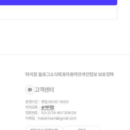
하이잡 블로그
소식
제휴
이용약관
개인정보 보호정책
고객센터
운영시간
평일 09:00-18:00
카카오톡
@하이잡
전화번호
02-2178-8073/8029
이메일
haijobteam@gmail.com