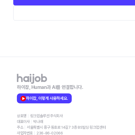
하이잡, Human과 AI를 연결합니다.
하이잡, 이렇게 사용하세요.
상호명
링크업솔루션 주식회사
대표이사
박나래
주소
서울특별시 중구 동호로 14길7 3층 BS빌딩 링크업센터
사업자번호
236-86-02066