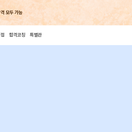
합격 모두 가능
면접
합격코칭
특별관