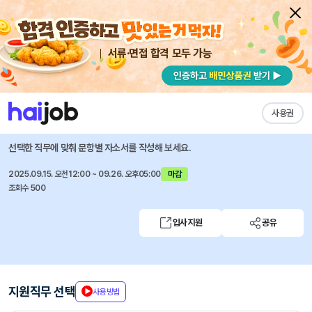
서류·면접 합격 모두 가능
채용공고 자소서
자유항목 자소서
내 작성목록
연세대학교원주세브란스기독병원
즐겨찾기
사용권
2026회계연도 간호사(정규직) 신규채용 공고
선택한 직무에 맞춰 문항별 자소서를 작성해 보세요.
2025.09.15. 오전12:00 ~ 09.26. 오후05:00
마감
조회수 500
입사지원
공유
지원직무 선택
사용방법