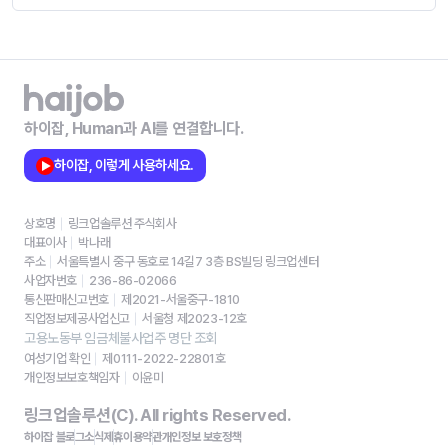
하이잡, Human과 AI를 연결합니다.
하이잡, 이렇게 사용하세요.
상호명
링크업솔루션 주식회사
대표이사
박나래
주소
서울특별시 중구 동호로 14길7 3층 BS빌딩 링크업센터
사업자번호
236-86-02066
통신판매신고번호
제2021-서울중구-1810
직업정보제공사업신고
서울청 제2023-12호
고용노동부 임금체불사업주 명단 조회
여성기업 확인
제0111-2022-22801호
개인정보보호책임자
이윤미
링크업솔루션(C). All rights Reserved.
하이잡 블로그
소식
제휴
이용약관
개인정보 보호정책