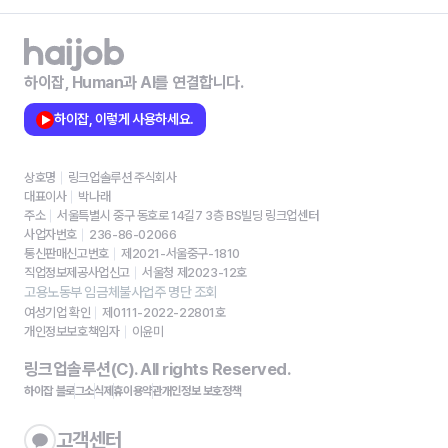
하이잡, Human과 AI를 연결합니다.
하이잡, 이렇게 사용하세요.
상호명
링크업솔루션 주식회사
대표이사
박나래
주소
서울특별시 중구 동호로 14길7 3층 BS빌딩 링크업센터
사업자번호
236-86-02066
통신판매신고번호
제2021-서울중구-1810
직업정보제공사업신고
서울청 제2023-12호
고용노동부 임금체불사업주 명단 조회
여성기업 확인
제0111-2022-22801호
개인정보보호책임자
이윤미
링크업솔루션(C). All rights Reserved.
하이잡 블로그
소식
제휴
이용약관
개인정보 보호정책
고객센터