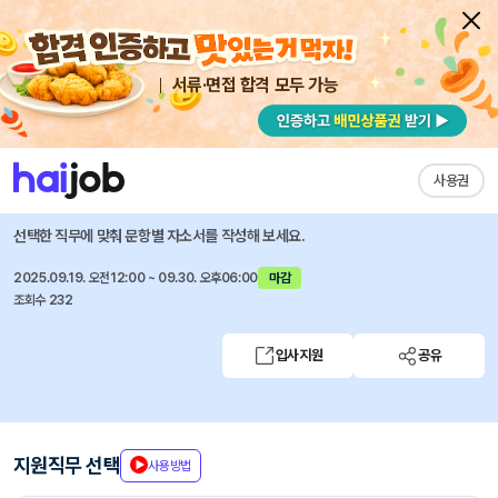
서류·면접 합격 모두 가능
채용공고 자소서
자유항목 자소서
내 작성목록
두산건설
즐겨찾기
사용권
2025년 하반기 신입사원 공개채용
선택한 직무에 맞춰 문항별 자소서를 작성해 보세요.
2025.09.19. 오전12:00 ~ 09.30. 오후06:00
마감
조회수 232
입사지원
공유
지원직무 선택
사용방법