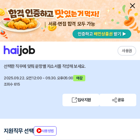
서류·면접 합격 모두 가능
채용공고 자소서
자유항목 자소서
내 작성목록
NH농협생명
즐겨찾기
사용권
2025년 하반기 5급 신규직원 채용
선택한 직무에 맞춰 문항별 자소서를 작성해 보세요.
2025.09.22. 오전12:00 ~ 09.30. 오후05:00
마감
조회수 615
입사지원
공유
지원직무 선택
사용방법