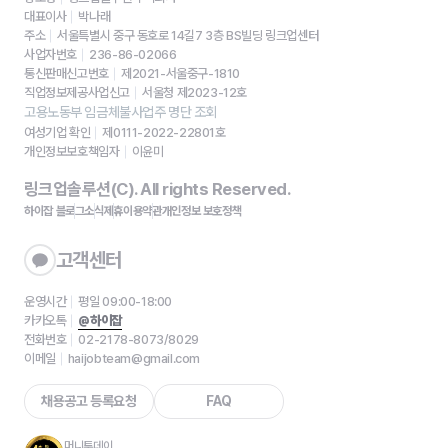
대표이사
박나래
주소
서울특별시 중구 동호로 14길7 3층 BS빌딩 링크업센터
사업자번호
236-86-02066
통신판매신고번호
제2021-서울중구-1810
직업정보제공사업신고
서울청 제2023-12호
고용노동부 임금체불사업주 명단 조회
여성기업 확인
제0111-2022-22801호
개인정보보호책임자
이윤미
링크업솔루션(C). All rights Reserved.
하이잡 블로그
소식
제휴
이용약관
개인정보 보호정책
고객센터
운영시간
평일 09:00-18:00
카카오톡
@하이잡
전화번호
02-2178-8073/8029
이메일
haijobteam@gmail.com
채용공고 등록요청
FAQ
머니투데이