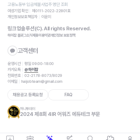
고용노동부 임금체불사업주 명단 조회
여성기업 확인
제0111-2022-22801호
개인정보보호책임자
이윤미
링크업솔루션(C). All rights Reserved.
하이잡 블로그
소식
제휴
이용약관
개인정보 보호정책
고객센터
운영시간
평일 09:00-18:00
카카오톡
@하이잡
전화번호
02-2178-8073/8029
이메일
haijobteam@gmail.com
채용공고 등록요청
FAQ
머니투데이
2024 제8회 4IR 어워즈 에듀테크 부문