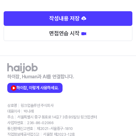
작성내용 저장
면접연습 시작
하이잡, Human과 AI를 연결합니다.
하이잡, 이렇게 사용하세요.
상호명
링크업솔루션 주식회사
대표이사
박나래
주소
서울특별시 중구 동호로 14길7 3층 BS빌딩 링크업센터
사업자번호
236-86-02066
통신판매신고번호
제2021-서울중구-1810
직업정보제공사업신고
서울청 제2023-12호