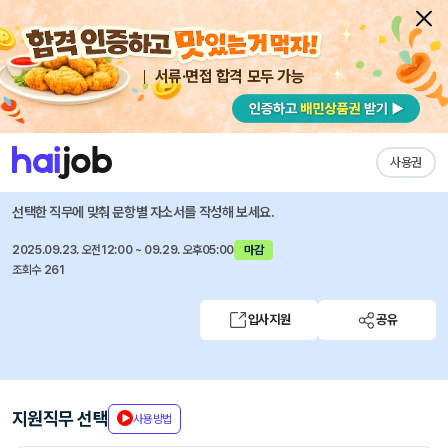
서류·면접 합격 모두 가능
채용공고 자소서
자유항목 자소서
내 작성목록
현대자동차
즐겨찾기
사용권
[계약직] 임상병리사 (울산공장)
선택한 직무에 맞춰 문항별 자소서를 작성해 보세요.
2025.09.23. 오전12:00 ~ 09.29. 오후05:00
마감
조회수 261
입사지원
공유
지원직무 선택
사용방법