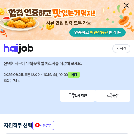
서류·면접 합격 모두 가능
채용공고 자소서
자유항목 자소서
내 작성목록
이수그룹
즐겨찾기
사용권
신입/경력사원 공개채용
선택한 직무에 맞춰 문항별 자소서를 작성해 보세요.
2025.09.25. 오전12:00 ~ 10.15. 오전10:00
마감
조회수 744
입사지원
공유
지원직무 선택
사용방법