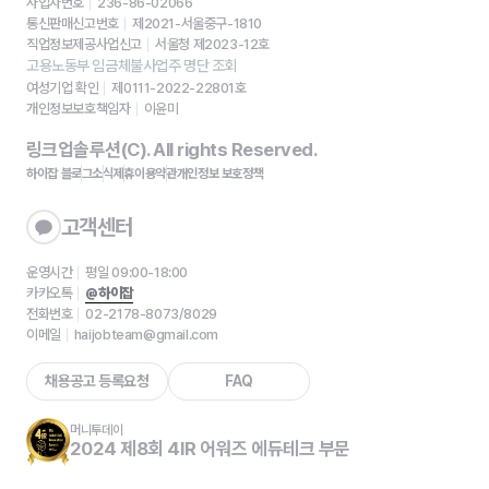
사업자번호
236-86-02066
통신판매신고번호
제2021-서울중구-1810
직업정보제공사업신고
서울청 제2023-12호
고용노동부 임금체불사업주 명단 조회
여성기업 확인
제0111-2022-22801호
개인정보보호책임자
이윤미
링크업솔루션(C). All rights Reserved.
하이잡 블로그
소식
제휴
이용약관
개인정보 보호정책
고객센터
운영시간
평일 09:00-18:00
카카오톡
@하이잡
전화번호
02-2178-8073/8029
이메일
haijobteam@gmail.com
채용공고 등록요청
FAQ
머니투데이
2024 제8회 4IR 어워즈 에듀테크 부문