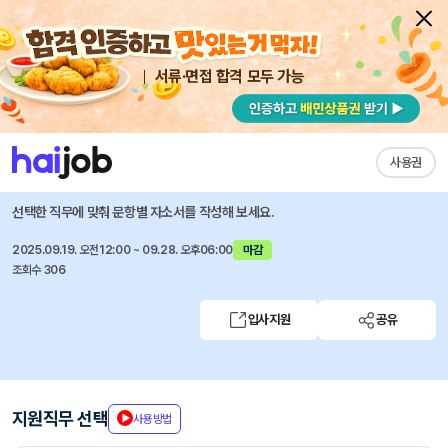
서류·면접 합격 모두 가능
채용공고 자소서
자유항목 자소서
내 작성목록
한동대학교
즐겨찾기
사용권
2025 한동대학교 정규직원 채용 공고
선택한 직무에 맞춰 문항별 자소서를 작성해 보세요.
2025.09.19. 오전12:00 ~ 09.28. 오후06:00
마감
조회수 306
입사지원
공유
지원직무 선택
사용방법