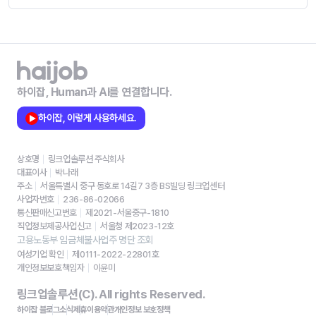
하이잡, Human과 AI를 연결합니다.
하이잡, 이렇게 사용하세요.
상호명
링크업솔루션 주식회사
대표이사
박나래
주소
서울특별시 중구 동호로 14길7 3층 BS빌딩 링크업센터
사업자번호
236-86-02066
통신판매신고번호
제2021-서울중구-1810
직업정보제공사업신고
서울청 제2023-12호
고용노동부 임금체불사업주 명단 조회
여성기업 확인
제0111-2022-22801호
개인정보보호책임자
이윤미
링크업솔루션(C). All rights Reserved.
하이잡 블로그
소식
제휴
이용약관
개인정보 보호정책