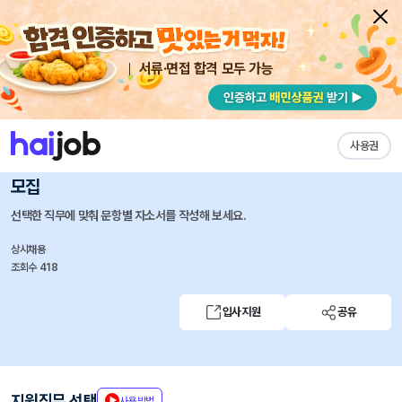
서류·면접 합격 모두 가능
채용공고 자소서
자유항목 자소서
내 작성목록
에이피알
즐겨찾기
사용권
[상품기획] 이너뷰티 상품 기획 담당 채용연계형 인턴사원
모집
선택한 직무에 맞춰 문항별 자소서를 작성해 보세요.
상시채용
조회수 418
입사지원
공유
지원직무 선택
사용방법