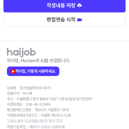
작성내용 저장
면접연습 시작
하이잡, Human과 AI를 연결합니다.
하이잡, 이렇게 사용하세요.
상호명
링크업솔루션 주식회사
대표이사
박나래
주소
서울특별시 중구 동호로 14길7 3층 BS빌딩 링크업센터
사업자번호
236-86-02066
통신판매신고번호
제2021-서울중구-1810
직업정보제공사업신고
서울청 제2023-12호
고용노동부 임금체불사업주 명단 조회
여성기업 확인
제0111-2022-22801호