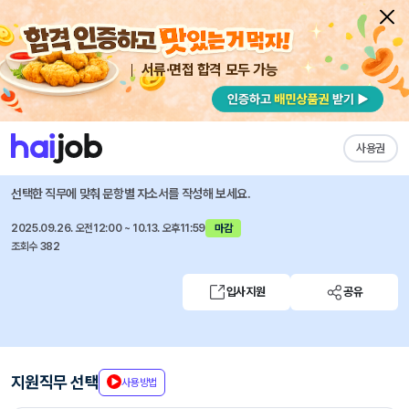
서류·면접 합격 모두 가능
채용공고 자소서
자유항목 자소서
내 작성목록
웹젠
즐겨찾기
사용권
2025 하반기 채용연계형 인턴십
선택한 직무에 맞춰 문항별 자소서를 작성해 보세요.
2025.09.26. 오전12:00 ~ 10.13. 오후11:59
마감
조회수 382
입사지원
공유
지원직무 선택
사용방법