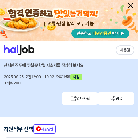
서류·면접 합격 모두 가능
채용공고 자소서
자유항목 자소서
내 작성목록
지학사
즐겨찾기
사용권
2025년 9월 수시채용
선택한 직무에 맞춰 문항별 자소서를 작성해 보세요.
2025.09.25. 오전12:00 ~ 10.02. 오후11:59
마감
조회수 280
입사지원
공유
지원직무 선택
사용방법