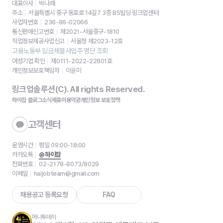
대표이사
박나래
주소
서울특별시 중구 동호로 14길7 3층 BS빌딩 링크업센터
사업자번호
236-86-02066
통신판매신고번호
제2021-서울중구-1810
직업정보제공사업신고
서울청 제2023-12호
고용노동부 임금체불사업주 명단 조회
여성기업 확인
제0111-2022-22801호
개인정보보호책임자
이윤미
링크업솔루션(C). All rights Reserved.
하이잡 블로그
소식
제휴
이용약관
개인정보 보호정책
고객센터
운영시간
평일 09:00-18:00
카카오톡
@하이잡
전화번호
02-2178-8073/8029
이메일
haijobteam@gmail.com
채용공고 등록요청
FAQ
머니투데이