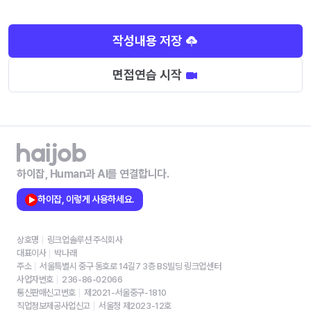
작성내용 저장
면접연습 시작
하이잡, Human과 AI를 연결합니다.
하이잡, 이렇게 사용하세요.
상호명
링크업솔루션 주식회사
대표이사
박나래
주소
서울특별시 중구 동호로 14길7 3층 BS빌딩 링크업센터
사업자번호
236-86-02066
통신판매신고번호
제2021-서울중구-1810
직업정보제공사업신고
서울청 제2023-12호