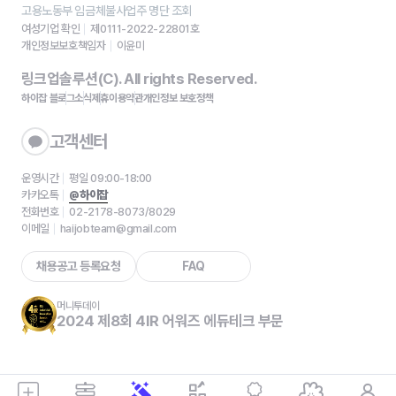
고용노동부 임금체불사업주 명단 조회
여성기업 확인
제0111-2022-22801호
개인정보보호책임자
이윤미
링크업솔루션(C). All rights Reserved.
하이잡 블로그
소식
제휴
이용약관
개인정보 보호정책
고객센터
운영시간
평일 09:00-18:00
카카오톡
@하이잡
전화번호
02-2178-8073/8029
이메일
haijobteam@gmail.com
채용공고 등록요청
FAQ
머니투데이
2024 제8회 4IR 어워즈 에듀테크 부문