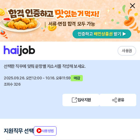
서류·면접 합격 모두 가능
채용공고 자소서
자유항목 자소서
내 작성목록
한국항공우주산업
즐겨찾기
사용권
2025 하반기 경력사원 채용
선택한 직무에 맞춰 문항별 자소서를 작성해 보세요.
2025.09.26. 오전12:00 ~ 10.16. 오후11:59
마감
조회수 326
입사지원
공유
지원직무 선택
사용방법