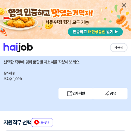
서류·면접 합격 모두 가능
채용공고 자소서
자유항목 자소서
내 작성목록
NHN
즐겨찾기
사용권
콘텐츠 마케터(계약직)
선택한 직무에 맞춰 문항별 자소서를 작성해 보세요.
상시채용
조회수 1,099
입사지원
공유
지원직무 선택
사용방법