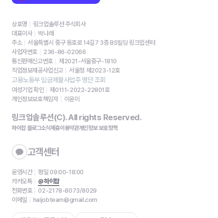
상호명
링크업솔루션 주식회사
대표이사
박나래
주소
서울특별시 중구 동호로 14길7 3층 BS빌딩 링크업센터
사업자번호
236-86-02066
통신판매신고번호
제2021-서울중구-1810
직업정보제공사업신고
서울청 제2023-12호
고용노동부 임금체불사업주 명단 조회
여성기업 확인
제0111-2022-22801호
개인정보보호책임자
이윤미
링크업솔루션(C). All rights Reserved.
하이잡 블로그
소식
제휴
이용약관
개인정보 보호정책
고객센터
운영시간
평일 09:00-18:00
카카오톡
@하이잡
전화번호
02-2178-8073/8029
이메일
haijobteam@gmail.com