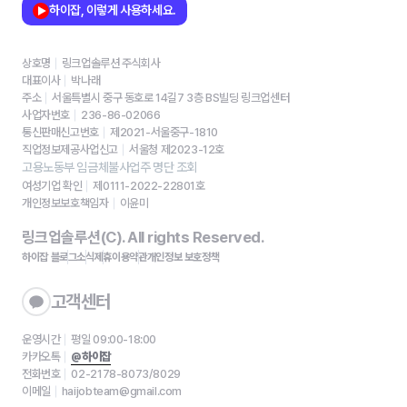
하이잡, 이렇게 사용하세요.
상호명
링크업솔루션 주식회사
대표이사
박나래
주소
서울특별시 중구 동호로 14길7 3층 BS빌딩 링크업센터
사업자번호
236-86-02066
통신판매신고번호
제2021-서울중구-1810
직업정보제공사업신고
서울청 제2023-12호
고용노동부 임금체불사업주 명단 조회
여성기업 확인
제0111-2022-22801호
개인정보보호책임자
이윤미
링크업솔루션(C). All rights Reserved.
하이잡 블로그
소식
제휴
이용약관
개인정보 보호정책
고객센터
운영시간
평일 09:00-18:00
카카오톡
@하이잡
전화번호
02-2178-8073/8029
이메일
haijobteam@gmail.com