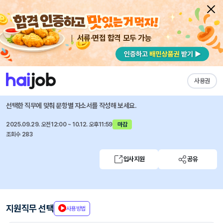
서류·면접 합격 모두 가능
채용공고 자소서
자유항목 자소서
내 작성목록
LG생활건강
즐겨찾기
사용권
소셜크루 인턴 채용
선택한 직무에 맞춰 문항별 자소서를 작성해 보세요.
2025.09.29. 오전12:00 ~ 10.12. 오후11:59
마감
조회수 283
입사지원
공유
지원직무 선택
사용방법