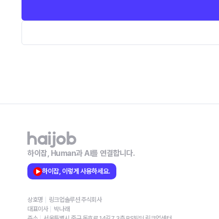
하이잡, Human과 AI를 연결합니다.
하이잡, 이렇게 사용하세요.
상호명
링크업솔루션 주식회사
대표이사
박나래
주소
서울특별시 중구 동호로 14길7 3층 BS빌딩 링크업센터