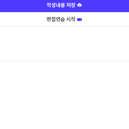
작성내용 저장
면접연습 시작