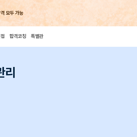
합격 모두 가능
면접
합격코칭
특별관
관리