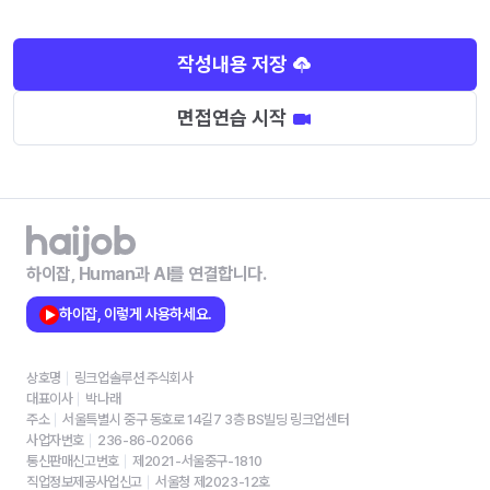
작성내용 저장
면접연습 시작
하이잡, Human과 AI를 연결합니다.
하이잡, 이렇게 사용하세요.
상호명
링크업솔루션 주식회사
대표이사
박나래
주소
서울특별시 중구 동호로 14길7 3층 BS빌딩 링크업센터
사업자번호
236-86-02066
통신판매신고번호
제2021-서울중구-1810
직업정보제공사업신고
서울청 제2023-12호