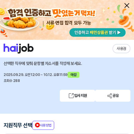
서류·면접 합격 모두 가능
채용공고 자소서
자유항목 자소서
내 작성목록
세스코
즐겨찾기
사용권
기구개발 및 설계
선택한 직무에 맞춰 문항별 자소서를 작성해 보세요.
2025.09.29. 오전12:00 ~ 10.12. 오후11:59
마감
조회수 288
입사지원
공유
지원직무 선택
사용방법