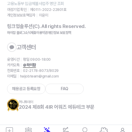
고용노동부 임금체불사업주 명단 조회
여성기업 확인
제0111-2022-22801호
개인정보보호책임자
이윤미
링크업솔루션(C). All rights Reserved.
하이잡 블로그
소식
제휴
이용약관
개인정보 보호정책
고객센터
운영시간
평일 09:00-18:00
카카오톡
@하이잡
전화번호
02-2178-8073/8029
이메일
haijobteam@gmail.com
채용공고 등록요청
FAQ
머니투데이
2024 제8회 4IR 어워즈 에듀테크 부문