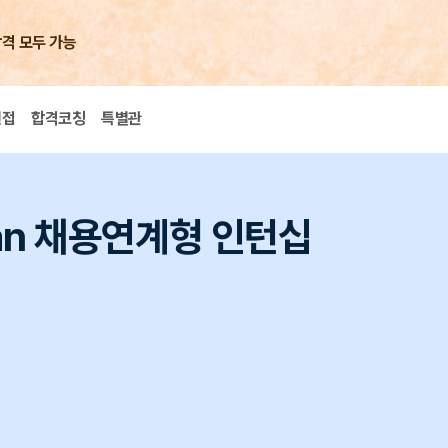
합격 모두 가능
면접
합격코칭
특별관
apan 채용연계형 인턴십