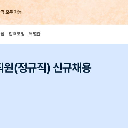
합격 모두 가능
면접
합격코칭
특별관
직원(정규직) 신규채용