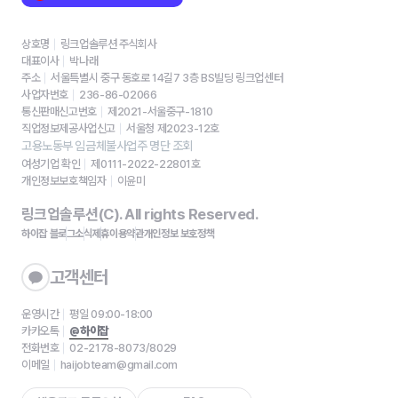
상호명
링크업솔루션 주식회사
대표이사
박나래
주소
서울특별시 중구 동호로 14길7 3층 BS빌딩 링크업센터
사업자번호
236-86-02066
통신판매신고번호
제2021-서울중구-1810
직업정보제공사업신고
서울청 제2023-12호
고용노동부 임금체불사업주 명단 조회
여성기업 확인
제0111-2022-22801호
개인정보보호책임자
이윤미
링크업솔루션(C). All rights Reserved.
하이잡 블로그
소식
제휴
이용약관
개인정보 보호정책
고객센터
운영시간
평일 09:00-18:00
카카오톡
@하이잡
전화번호
02-2178-8073/8029
이메일
haijobteam@gmail.com