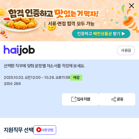
서류·면접 합격 모두 가능
채용공고 자소서
자유항목 자소서
내 작성목록
유디에스
즐겨찾기
사용권
2025년 4분기 신입/경력 채용
선택한 직무에 맞춰 문항별 자소서를 작성해 보세요.
2025.10.02. 오전12:00 ~ 10.26. 오후11:59
마감
조회수 286
입사지원
공유
지원직무 선택
사용방법