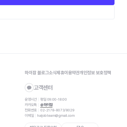
하이잡 블로그
소식
제휴
이용약관
개인정보 보호정책
고객센터
운영시간
평일 09:00-18:00
카카오톡
@하이잡
전화번호
02-2178-8073/8029
이메일
haijobteam@gmail.com