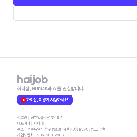
하이잡, Human과 AI를 연결합니다.
하이잡, 이렇게 사용하세요.
상호명
링크업솔루션 주식회사
대표이사
박나래
주소
서울특별시 중구 동호로 14길7 3층 BS빌딩 링크업센터
사업자번호
236-86-02066