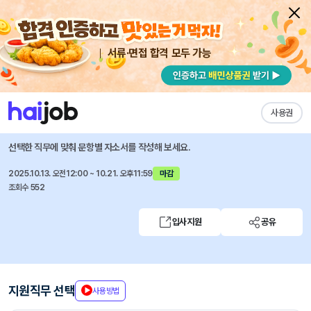
서류·면접 합격 모두 가능
채용공고 자소서
자유항목 자소서
내 작성목록
엔씨소프트
즐겨찾기
사용권
2025 신입사원 공개채용
선택한 직무에 맞춰 문항별 자소서를 작성해 보세요.
2025.10.13. 오전12:00 ~ 10.21. 오후11:59
마감
조회수 552
입사지원
공유
지원직무 선택
사용방법