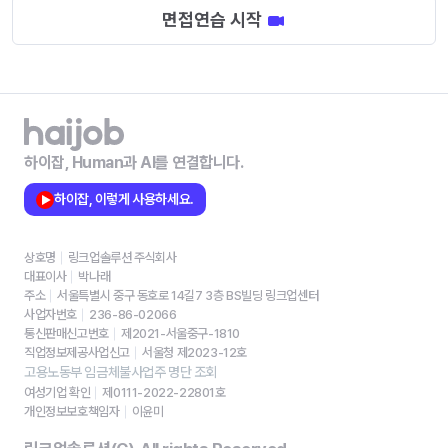
면접연습 시작
하이잡, Human과 AI를 연결합니다.
하이잡, 이렇게 사용하세요.
상호명
링크업솔루션 주식회사
대표이사
박나래
주소
서울특별시 중구 동호로 14길7 3층 BS빌딩 링크업센터
사업자번호
236-86-02066
통신판매신고번호
제2021-서울중구-1810
직업정보제공사업신고
서울청 제2023-12호
고용노동부 임금체불사업주 명단 조회
여성기업 확인
제0111-2022-22801호
개인정보보호책임자
이윤미