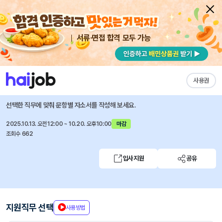
서류·면접 합격 모두 가능
채용공고 자소서
자유항목 자소서
내 작성목록
오뚜기
즐겨찾기
사용권
2025년 하반기 대졸신입사원 공개채용
선택한 직무에 맞춰 문항별 자소서를 작성해 보세요.
2025.10.13. 오전12:00 ~ 10.20. 오후10:00
마감
조회수 662
입사지원
공유
지원직무 선택
사용방법