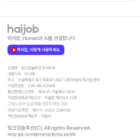
하이잡, Human과 AI를 연결합니다.
하이잡, 이렇게 사용하세요.
상호명
링크업솔루션 주식회사
대표이사
박나래
주소
서울특별시 중구 동호로 14길7 3층 BS빌딩 링크업센터
사업자번호
236-86-02066
통신판매신고번호
제2021-서울중구-1810
직업정보제공사업신고
서울청 제2023-12호
고용노동부 임금체불사업주 명단 조회
여성기업 확인
제0111-2022-22801호
개인정보보호책임자
이윤미
링크업솔루션(C). All rights Reserved.
하이잡 블로그
소식
제휴
이용약관
개인정보 보호정책