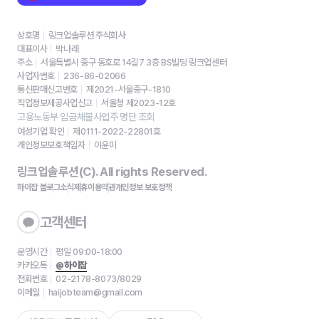
상호명
링크업솔루션 주식회사
대표이사
박나래
주소
서울특별시 중구 동호로 14길7 3층 BS빌딩 링크업센터
사업자번호
236-86-02066
통신판매신고번호
제2021-서울중구-1810
직업정보제공사업신고
서울청 제2023-12호
고용노동부 임금체불사업주 명단 조회
여성기업 확인
제0111-2022-22801호
개인정보보호책임자
이윤미
링크업솔루션(C). All rights Reserved.
하이잡 블로그
소식
제휴
이용약관
개인정보 보호정책
고객센터
운영시간
평일 09:00-18:00
카카오톡
@하이잡
전화번호
02-2178-8073/8029
이메일
haijobteam@gmail.com