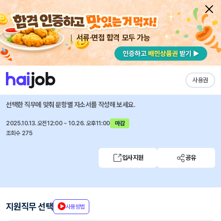
서류·면접 합격 모두 가능
채용공고 자소서
자유항목 자소서
내 작성목록
홍천엠앤티
즐겨찾기
사용권
영업부문 신입사원 채용
선택한 직무에 맞춰 문항별 자소서를 작성해 보세요.
2025.10.13. 오전12:00 ~ 10.26. 오후11:00
마감
조회수 275
입사지원
공유
지원직무 선택
사용방법