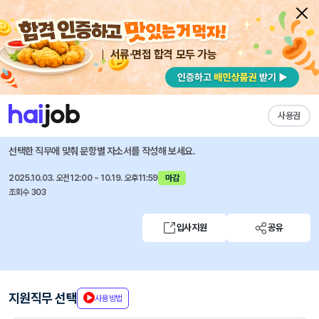
서류·면접 합격 모두 가능
채용공고 자소서
자유항목 자소서
내 작성목록
이노션
즐겨찾기
사용권
캠페인플래닝 (체험형 인턴)
선택한 직무에 맞춰 문항별 자소서를 작성해 보세요.
2025.10.03. 오전12:00 ~ 10.19. 오후11:59
마감
조회수 303
입사지원
공유
지원직무 선택
사용방법