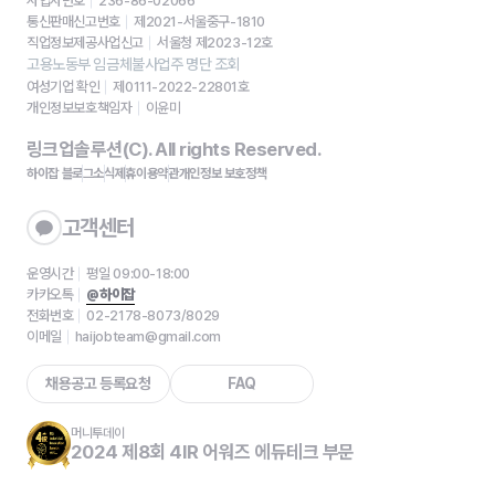
사업자번호
236-86-02066
통신판매신고번호
제2021-서울중구-1810
직업정보제공사업신고
서울청 제2023-12호
고용노동부 임금체불사업주 명단 조회
여성기업 확인
제0111-2022-22801호
개인정보보호책임자
이윤미
링크업솔루션(C). All rights Reserved.
하이잡 블로그
소식
제휴
이용약관
개인정보 보호정책
고객센터
운영시간
평일 09:00-18:00
카카오톡
@하이잡
전화번호
02-2178-8073/8029
이메일
haijobteam@gmail.com
채용공고 등록요청
FAQ
머니투데이
2024 제8회 4IR 어워즈 에듀테크 부문