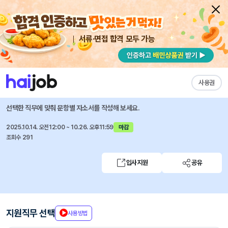
서류·면접 합격 모두 가능
채용공고 자소서
자유항목 자소서
내 작성목록
LS증권
즐겨찾기
사용권
경력직 수시채용(경영지원 부문)
선택한 직무에 맞춰 문항별 자소서를 작성해 보세요.
2025.10.14. 오전12:00 ~ 10.26. 오후11:59
마감
조회수 291
입사지원
공유
지원직무 선택
사용방법