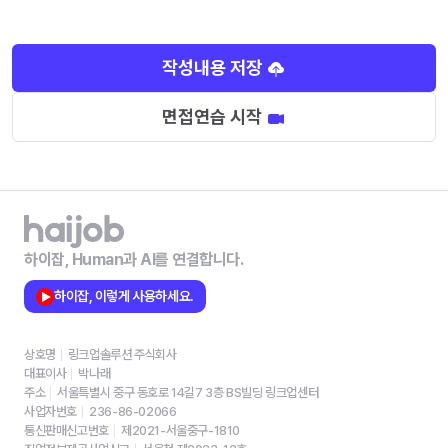
작성내용 저장
면접연습 시작
하이잡, Human과 AI를 연결합니다.
하이잡, 이렇게 사용하세요.
상호명
링크업솔루션 주식회사
대표이사
박나래
주소
서울특별시 중구 동호로 14길7 3층 BS빌딩 링크업센터
사업자번호
236-86-02066
통신판매신고번호
제2021-서울중구-1810