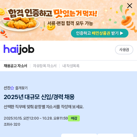
서류·면접 합격 모두 가능
사용권
채용공고 자소서
자유항목 자소서
내 작성목록
선진
즐겨찾기
2025년 대규모 신입/경력 채용
선택한 직무에 맞춰 문항별 자소서를 작성해 보세요.
2025.10.15. 오전12:00 ~ 10.28. 오후11:59
마감
조회수 320