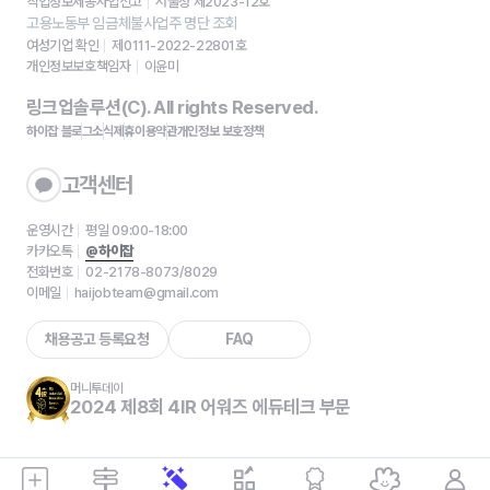
직업정보제공사업신고
서울청 제2023-12호
고용노동부 임금체불사업주 명단 조회
여성기업 확인
제0111-2022-22801호
개인정보보호책임자
이윤미
링크업솔루션(C). All rights Reserved.
하이잡 블로그
소식
제휴
이용약관
개인정보 보호정책
고객센터
운영시간
평일 09:00-18:00
카카오톡
@하이잡
전화번호
02-2178-8073/8029
이메일
haijobteam@gmail.com
채용공고 등록요청
FAQ
머니투데이
2024 제8회 4IR 어워즈 에듀테크 부문