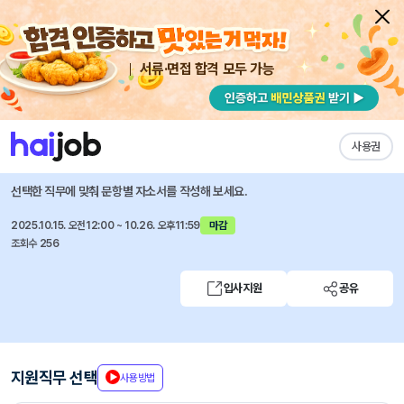
서류·면접 합격 모두 가능
채용공고 자소서
자유항목 자소서
내 작성목록
세스코
즐겨찾기
사용권
제품승인 및 허가등록(RA)
선택한 직무에 맞춰 문항별 자소서를 작성해 보세요.
2025.10.15. 오전12:00 ~ 10.26. 오후11:59
마감
조회수 256
입사지원
공유
지원직무 선택
사용방법