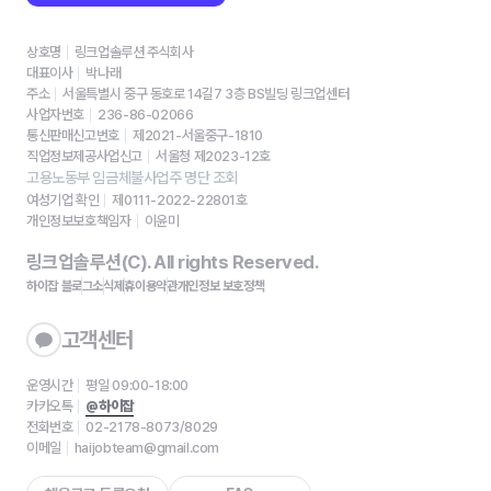
상호명
링크업솔루션 주식회사
대표이사
박나래
주소
서울특별시 중구 동호로 14길7 3층 BS빌딩 링크업센터
사업자번호
236-86-02066
통신판매신고번호
제2021-서울중구-1810
직업정보제공사업신고
서울청 제2023-12호
고용노동부 임금체불사업주 명단 조회
여성기업 확인
제0111-2022-22801호
개인정보보호책임자
이윤미
링크업솔루션(C). All rights Reserved.
하이잡 블로그
소식
제휴
이용약관
개인정보 보호정책
고객센터
운영시간
평일 09:00-18:00
카카오톡
@하이잡
전화번호
02-2178-8073/8029
이메일
haijobteam@gmail.com