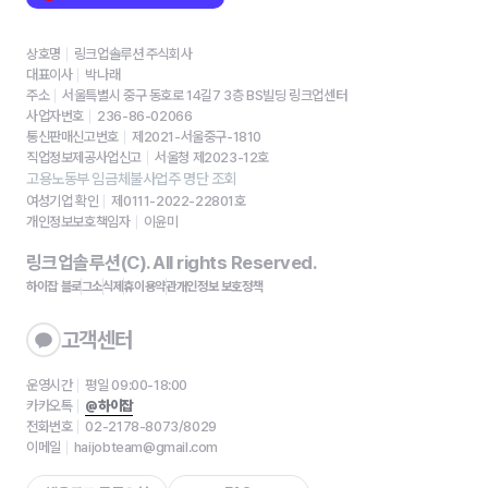
상호명
링크업솔루션 주식회사
대표이사
박나래
주소
서울특별시 중구 동호로 14길7 3층 BS빌딩 링크업센터
사업자번호
236-86-02066
통신판매신고번호
제2021-서울중구-1810
직업정보제공사업신고
서울청 제2023-12호
고용노동부 임금체불사업주 명단 조회
여성기업 확인
제0111-2022-22801호
개인정보보호책임자
이윤미
링크업솔루션(C). All rights Reserved.
하이잡 블로그
소식
제휴
이용약관
개인정보 보호정책
고객센터
운영시간
평일 09:00-18:00
카카오톡
@하이잡
전화번호
02-2178-8073/8029
이메일
haijobteam@gmail.com