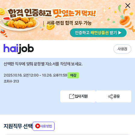
서류·면접 합격 모두 가능
채용공고 자소서
자유항목 자소서
내 작성목록
후루노코리아
즐겨찾기
사용권
[외국계] FURUNO KOREA 서비스 코디네이터
선택한 직무에 맞춰 문항별 자소서를 작성해 보세요.
2025.10.16. 오전12:00 ~ 10.26. 오후11:59
마감
조회수 313
입사지원
공유
지원직무 선택
사용방법