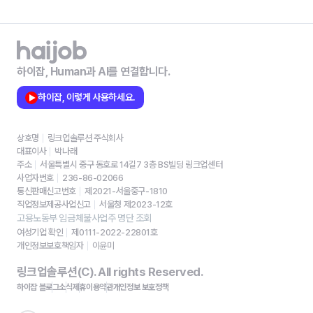
하이잡, Human과 AI를 연결합니다.
하이잡, 이렇게 사용하세요.
상호명
링크업솔루션 주식회사
대표이사
박나래
주소
서울특별시 중구 동호로 14길7 3층 BS빌딩 링크업센터
사업자번호
236-86-02066
통신판매신고번호
제2021-서울중구-1810
직업정보제공사업신고
서울청 제2023-12호
고용노동부 임금체불사업주 명단 조회
여성기업 확인
제0111-2022-22801호
개인정보보호책임자
이윤미
링크업솔루션(C). All rights Reserved.
하이잡 블로그
소식
제휴
이용약관
개인정보 보호정책