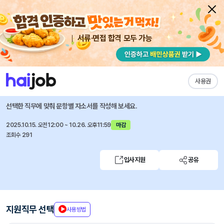
서류·면접 합격 모두 가능
채용공고 자소서
자유항목 자소서
내 작성목록
엠에이치앤코
즐겨찾기
사용권
정기인턴십 2025 하반기 전환형 인턴 9기
선택한 직무에 맞춰 문항별 자소서를 작성해 보세요.
2025.10.15. 오전12:00 ~ 10.26. 오후11:59
마감
조회수 291
입사지원
공유
지원직무 선택
사용방법