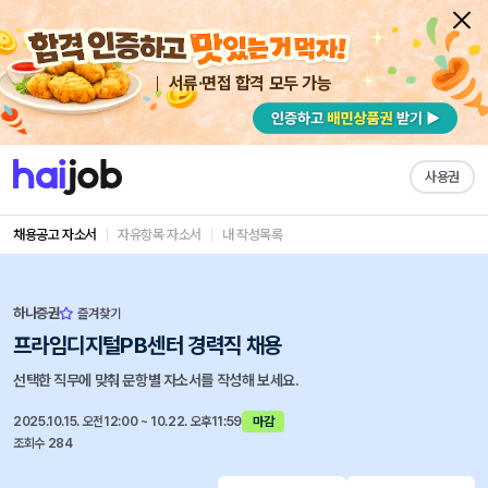
서류·면접 합격 모두 가능
사용권
채용공고 자소서
자유항목 자소서
내 작성목록
하나증권
즐겨찾기
프라임디지털PB센터 경력직 채용
선택한 직무에 맞춰 문항별 자소서를 작성해 보세요.
2025.10.15. 오전12:00 ~ 10.22. 오후11:59
마감
조회수 284