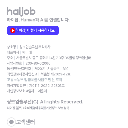
하이잡, Human과 AI를 연결합니다.
하이잡, 이렇게 사용하세요.
상호명
링크업솔루션 주식회사
대표이사
박나래
주소
서울특별시 중구 동호로 14길7 3층 BS빌딩 링크업센터
사업자번호
236-86-02066
통신판매신고번호
제2021-서울중구-1810
직업정보제공사업신고
서울청 제2023-12호
고용노동부 임금체불사업주 명단 조회
여성기업 확인
제0111-2022-22801호
개인정보보호책임자
이윤미
링크업솔루션(C). All rights Reserved.
하이잡 블로그
소식
제휴
이용약관
개인정보 보호정책
고객센터