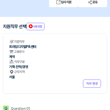
입사지원
공유
지원직무 선택
사용방법
지원직무
프라임디지털PB센터
고용방식
계약
직무구분
기획·전략/경영
근무지역
서울
직무 변경
Q
Question 01.