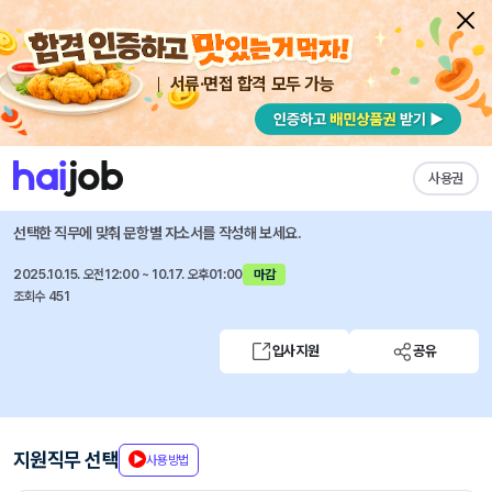
서류·면접 합격 모두 가능
채용공고 자소서
자유항목 자소서
내 작성목록
하나증권
즐겨찾기
사용권
연금전략실 경력직 인재 채용
선택한 직무에 맞춰 문항별 자소서를 작성해 보세요.
2025.10.15. 오전12:00 ~ 10.17. 오후01:00
마감
조회수 451
입사지원
공유
지원직무 선택
사용방법