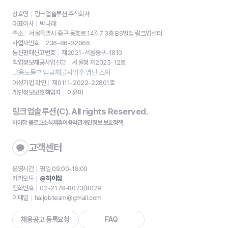
상호명
링크업솔루션 주식회사
대표이사
박나래
주소
서울특별시 중구 동호로 14길7 3층 BS빌딩 링크업센터
사업자번호
236-86-02066
통신판매신고번호
제2021-서울중구-1810
직업정보제공사업신고
서울청 제2023-12호
고용노동부 임금체불사업주 명단 조회
여성기업 확인
제0111-2022-22801호
개인정보보호책임자
이윤미
링크업솔루션(C). All rights Reserved.
하이잡 블로그
소식
제휴
이용약관
개인정보 보호정책
고객센터
운영시간
평일 09:00-18:00
카카오톡
@하이잡
전화번호
02-2178-8073/8029
이메일
haijobteam@gmail.com
채용공고 등록요청
FAQ