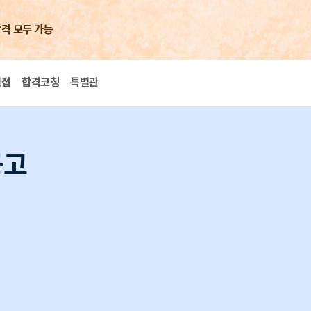
합격 모두 가능
면접
합격코칭
특별관
공고