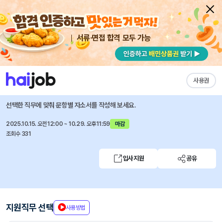
서류·면접 합격 모두 가능
채용공고 자소서
자유항목 자소서
내 작성목록
한미글로벌
즐겨찾기
사용권
2025년 하반기 신입 채용
선택한 직무에 맞춰 문항별 자소서를 작성해 보세요.
2025.10.15. 오전12:00 ~ 10.29. 오후11:59
마감
조회수 331
입사지원
공유
지원직무 선택
사용방법