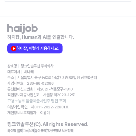
하이잡, Human과 AI를 연결합니다.
하이잡, 이렇게 사용하세요.
상호명
링크업솔루션 주식회사
대표이사
박나래
주소
서울특별시 중구 동호로 14길7 3층 BS빌딩 링크업센터
사업자번호
236-86-02066
통신판매신고번호
제2021-서울중구-1810
직업정보제공사업신고
서울청 제2023-12호
고용노동부 임금체불사업주 명단 조회
여성기업 확인
제0111-2022-22801호
개인정보보호책임자
이윤미
링크업솔루션(C). All rights Reserved.
하이잡 블로그
소식
제휴
이용약관
개인정보 보호정책