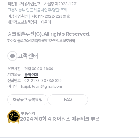
직업정보제공사업신고
서울청 제2023-12호
고용노동부 임금체불사업주 명단 조회
여성기업 확인
제0111-2022-22801호
개인정보보호책임자
이윤미
링크업솔루션(C). All rights Reserved.
하이잡 블로그
소식
제휴
이용약관
개인정보 보호정책
고객센터
운영시간
평일 09:00-18:00
카카오톡
@하이잡
전화번호
02-2178-8073/8029
이메일
haijobteam@gmail.com
채용공고 등록요청
FAQ
머니투데이
2024 제8회 4IR 어워즈 에듀테크 부문