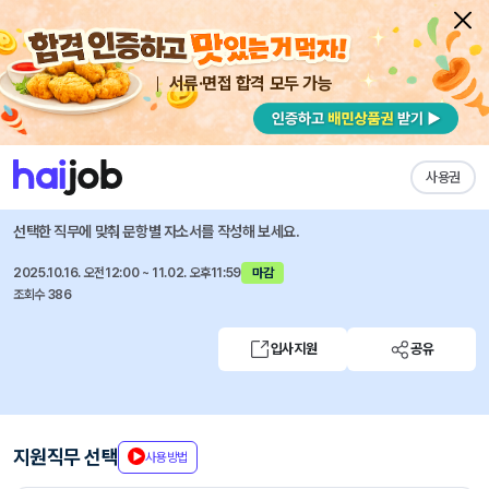
서류·면접 합격 모두 가능
채용공고 자소서
자유항목 자소서
내 작성목록
한국화낙
즐겨찾기
사용권
2026년도 신입사원 모집공고
선택한 직무에 맞춰 문항별 자소서를 작성해 보세요.
2025.10.16. 오전12:00 ~ 11.02. 오후11:59
마감
조회수 386
입사지원
공유
지원직무 선택
사용방법