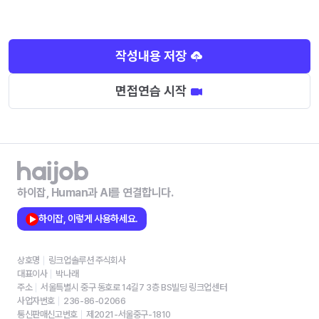
작성내용 저장
면접연습 시작
하이잡, Human과 AI를 연결합니다.
하이잡, 이렇게 사용하세요.
상호명
링크업솔루션 주식회사
대표이사
박나래
주소
서울특별시 중구 동호로 14길7 3층 BS빌딩 링크업센터
사업자번호
236-86-02066
통신판매신고번호
제2021-서울중구-1810