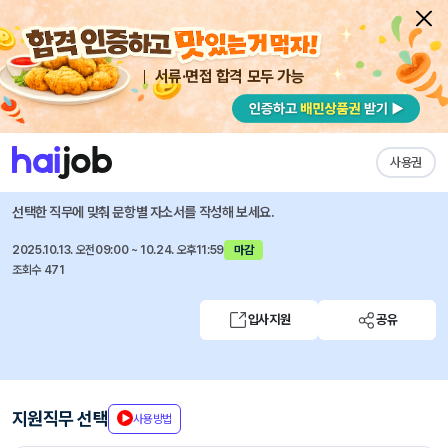
서류·면접 합격 모두 가능
채용공고 자소서
자유항목 자소서
내 작성목록
명지병원
즐겨찾기
사용권
2026년도 신입 간호사 모집
선택한 직무에 맞춰 문항별 자소서를 작성해 보세요.
2025.10.13. 오전09:00 ~ 10.24. 오후11:59
마감
조회수 471
입사지원
공유
지원직무 선택
사용방법