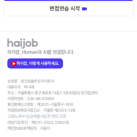
면접연습 시작
하이잡, Human과 AI를 연결합니다.
하이잡, 이렇게 사용하세요.
상호명
링크업솔루션 주식회사
대표이사
박나래
주소
서울특별시 중구 동호로 14길7 3층 BS빌딩 링크업센터
사업자번호
236-86-02066
통신판매신고번호
제2021-서울중구-1810
직업정보제공사업신고
서울청 제2023-12호
고용노동부 임금체불사업주 명단 조회
여성기업 확인
제0111-2022-22801호
개인정보보호책임자
이윤미