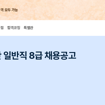
합격 모두 가능
면접
합격코칭
특별관
 일반직 8급 채용공고