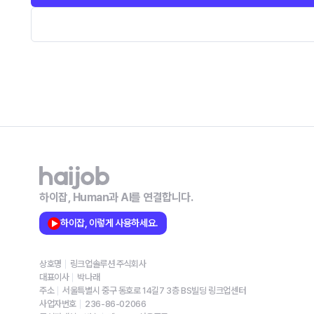
하이잡, Human과 AI를 연결합니다.
하이잡, 이렇게 사용하세요.
상호명
링크업솔루션 주식회사
대표이사
박나래
주소
서울특별시 중구 동호로 14길7 3층 BS빌딩 링크업센터
사업자번호
236-86-02066