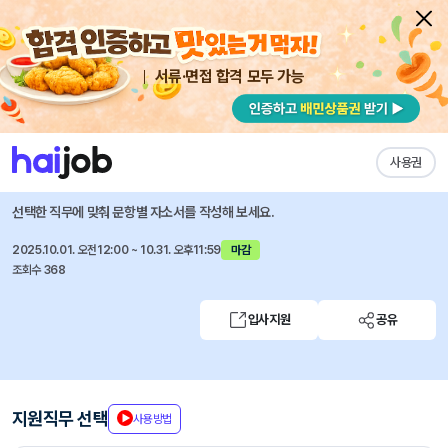
서류·면접 합격 모두 가능
채용공고 자소서
자유항목 자소서
내 작성목록
의료법인 토마스의료재단(윌스기념병원)
즐겨찾기
사용권
2026년도 윌스기념병원 신규(공채) 간호사 채용
선택한 직무에 맞춰 문항별 자소서를 작성해 보세요.
2025.10.01. 오전12:00 ~ 10.31. 오후11:59
마감
조회수 368
입사지원
공유
지원직무 선택
사용방법