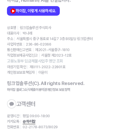
하이잡, Human과 AI를 연결합니다.
하이잡, 이렇게 사용하세요.
상호명
링크업솔루션 주식회사
대표이사
박나래
주소
서울특별시 중구 동호로 14길7 3층 BS빌딩 링크업센터
사업자번호
236-86-02066
통신판매신고번호
제2021-서울중구-1810
직업정보제공사업신고
서울청 제2023-12호
고용노동부 임금체불사업주 명단 조회
여성기업 확인
제0111-2022-22801호
개인정보보호책임자
이윤미
링크업솔루션(C). All rights Reserved.
하이잡 블로그
소식
제휴
이용약관
개인정보 보호정책
고객센터
운영시간
평일 09:00-18:00
카카오톡
@하이잡
전화번호
02-2178-8073/8029