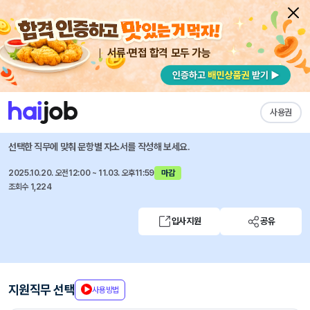
서류·면접 합격 모두 가능
채용공고 자소서
자유항목 자소서
내 작성목록
JYP 엔터테인먼트
즐겨찾기
사용권
JYP 엔터테인먼트 공개 채용
선택한 직무에 맞춰 문항별 자소서를 작성해 보세요.
2025.10.20. 오전12:00 ~ 11.03. 오후11:59
마감
조회수 1,224
입사지원
공유
지원직무 선택
사용방법