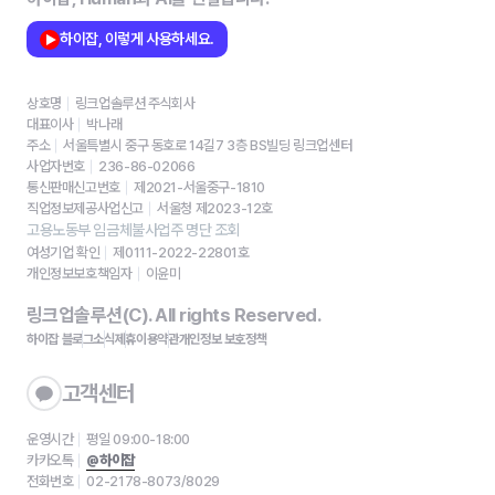
하이잡, 이렇게 사용하세요.
상호명
링크업솔루션 주식회사
대표이사
박나래
주소
서울특별시 중구 동호로 14길7 3층 BS빌딩 링크업센터
사업자번호
236-86-02066
통신판매신고번호
제2021-서울중구-1810
직업정보제공사업신고
서울청 제2023-12호
고용노동부 임금체불사업주 명단 조회
여성기업 확인
제0111-2022-22801호
개인정보보호책임자
이윤미
링크업솔루션(C). All rights Reserved.
하이잡 블로그
소식
제휴
이용약관
개인정보 보호정책
고객센터
운영시간
평일 09:00-18:00
카카오톡
@하이잡
전화번호
02-2178-8073/8029