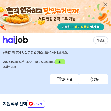
서류·면접 합격 모두 가능
채용공고 자소서
자유항목 자소서
내 작성목록
강남제비스코
즐겨찾기
사용권
신입 / 경력사원 공개채용
선택한 직무에 맞춰 문항별 자소서를 작성해 보세요.
2025.10.18. 오전12:00 ~ 10.26. 오후11:59
마감
조회수 345
입사지원
공유
지원직무 선택
사용방법