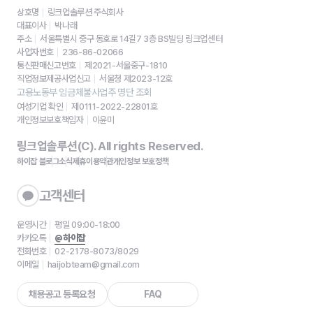
상호명
링크업솔루션 주식회사
대표이사
박나래
주소
서울특별시 중구 동호로 14길7 3층 BS빌딩 링크업센터
사업자번호
236-86-02066
통신판매신고번호
제2021-서울중구-1810
직업정보제공사업신고
서울청 제2023-12호
고용노동부 임금체불사업주 명단 조회
여성기업 확인
제0111-2022-22801호
개인정보보호책임자
이윤미
링크업솔루션(C). All rights Reserved.
하이잡 블로그
소식
제휴
이용약관
개인정보 보호정책
고객센터
운영시간
평일 09:00-18:00
카카오톡
@하이잡
전화번호
02-2178-8073/8029
이메일
haijobteam@gmail.com
채용공고 등록요청
FAQ