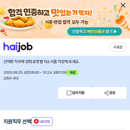
서류·면접 합격 모두 가능
채용공고 자소서
자유항목 자소서
내 작성목록
서린정보기술
즐겨찾기
사용권
[고려아연계열] ERP 개발 및 유지보수 담당자 채용
선택한 직무에 맞춰 문항별 자소서를 작성해 보세요.
2025.08.25. 오전09:00 ~ 10.24. 오후11:59
마감
조회수 413
입사지원
공유
지원직무 선택
사용방법