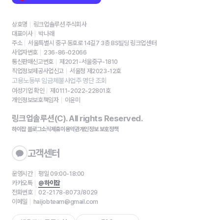
상호명
링크업솔루션 주식회사
대표이사
박나래
주소
서울특별시 중구 동호로 14길7 3층 BS빌딩 링크업센터
사업자번호
236-86-02066
통신판매신고번호
제2021-서울중구-1810
직업정보제공사업신고
서울청 제2023-12호
고용노동부 임금체불사업주 명단 조회
여성기업 확인
제0111-2022-22801호
개인정보보호책임자
이윤미
링크업솔루션(C). All rights Reserved.
하이잡 블로그
소식
제휴
이용약관
개인정보 보호정책
고객센터
운영시간
평일 09:00-18:00
카카오톡
@하이잡
전화번호
02-2178-8073/8029
이메일
haijobteam@gmail.com