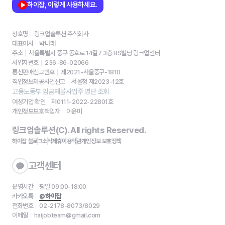
하이잡, 이렇게 사용하세요.
상호명
링크업솔루션 주식회사
대표이사
박나래
주소
서울특별시 중구 동호로 14길7 3층 BS빌딩 링크업센터
사업자번호
236-86-02066
통신판매신고번호
제2021-서울중구-1810
직업정보제공사업신고
서울청 제2023-12호
고용노동부 임금체불사업주 명단 조회
여성기업 확인
제0111-2022-22801호
개인정보보호책임자
이윤미
링크업솔루션(C). All rights Reserved.
하이잡 블로그
소식
제휴
이용약관
개인정보 보호정책
고객센터
운영시간
평일 09:00-18:00
카카오톡
@하이잡
전화번호
02-2178-8073/8029
이메일
haijobteam@gmail.com