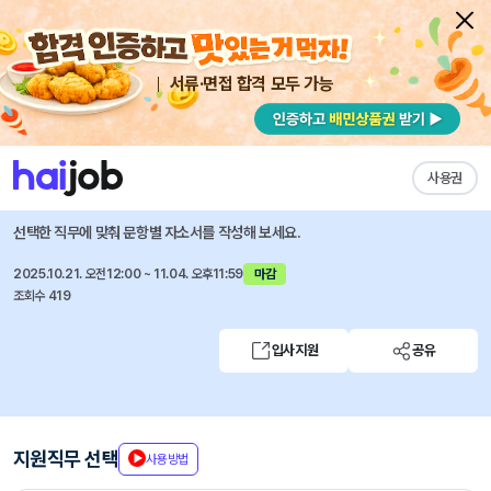
서류·면접 합격 모두 가능
채용공고 자소서
자유항목 자소서
내 작성목록
세스코
즐겨찾기
사용권
기획조정팀 운영지원
선택한 직무에 맞춰 문항별 자소서를 작성해 보세요.
2025.10.21. 오전12:00 ~ 11.04. 오후11:59
마감
조회수 419
입사지원
공유
지원직무 선택
사용방법