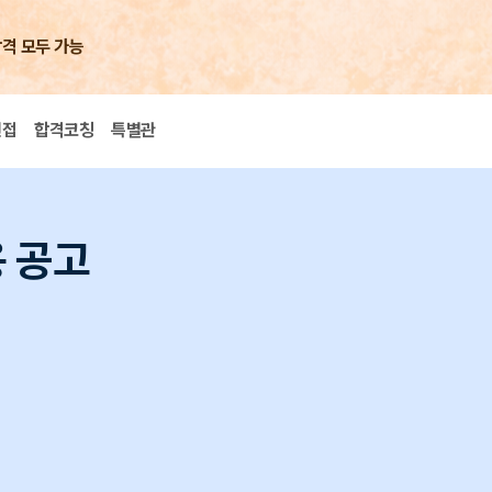
합격 모두 가능
면접
합격코칭
특별관
용 공고