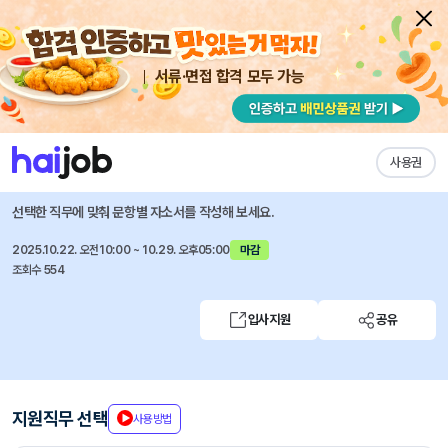
서류·면접 합격 모두 가능
채용공고 자소서
자유항목 자소서
내 작성목록
농협자산관리회사
즐겨찾기
사용권
2025년도 농협자산관리회사 인턴형 6급 신규직원 채용
선택한 직무에 맞춰 문항별 자소서를 작성해 보세요.
2025.10.22. 오전10:00 ~ 10.29. 오후05:00
마감
조회수 554
입사지원
공유
지원직무 선택
사용방법