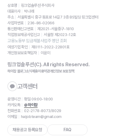
상호명
링크업솔루션 주식회사
대표이사
박나래
주소
서울특별시 중구 동호로 14길7 3층 BS빌딩 링크업센터
사업자번호
236-86-02066
통신판매신고번호
제2021-서울중구-1810
직업정보제공사업신고
서울청 제2023-12호
고용노동부 임금체불사업주 명단 조회
여성기업 확인
제0111-2022-22801호
개인정보보호책임자
이윤미
링크업솔루션(C). All rights Reserved.
하이잡 블로그
소식
제휴
이용약관
개인정보 보호정책
고객센터
운영시간
평일 09:00-18:00
카카오톡
@하이잡
전화번호
02-2178-8073/8029
이메일
haijobteam@gmail.com
채용공고 등록요청
FAQ