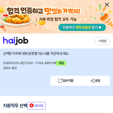
서류·면접 합격 모두 가능
채용공고 자소서
자유항목 자소서
내 작성목록
비바리퍼블리카(토스)
즐겨찾기
사용권
신입 MD 9기 모집
선택한 직무에 맞춰 문항별 자소서를 작성해 보세요.
2025.10.23. 오전12:00 ~ 11.04. 오후11:59
마감
조회수 403
입사지원
공유
지원직무 선택
사용방법