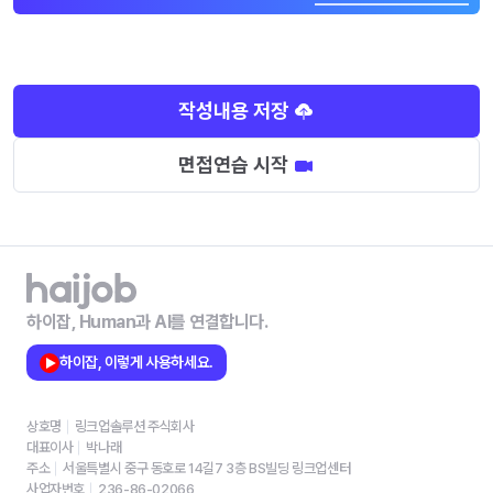
작성내용 저장
면접연습 시작
하이잡, Human과 AI를 연결합니다.
하이잡, 이렇게 사용하세요.
상호명
링크업솔루션 주식회사
대표이사
박나래
주소
서울특별시 중구 동호로 14길7 3층 BS빌딩 링크업센터
사업자번호
236-86-02066