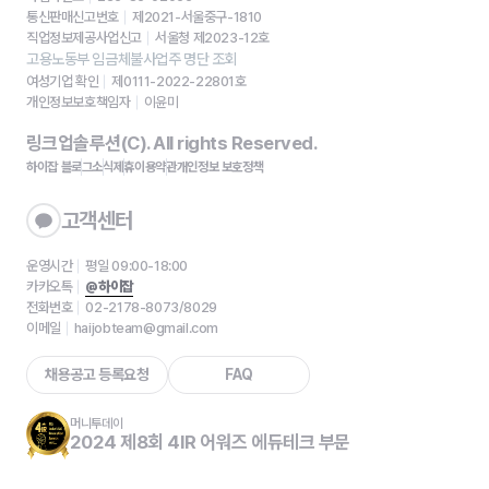
통신판매신고번호
제2021-서울중구-1810
직업정보제공사업신고
서울청 제2023-12호
고용노동부 임금체불사업주 명단 조회
여성기업 확인
제0111-2022-22801호
개인정보보호책임자
이윤미
링크업솔루션(C). All rights Reserved.
하이잡 블로그
소식
제휴
이용약관
개인정보 보호정책
고객센터
운영시간
평일 09:00-18:00
카카오톡
@하이잡
전화번호
02-2178-8073/8029
이메일
haijobteam@gmail.com
채용공고 등록요청
FAQ
머니투데이
2024 제8회 4IR 어워즈 에듀테크 부문