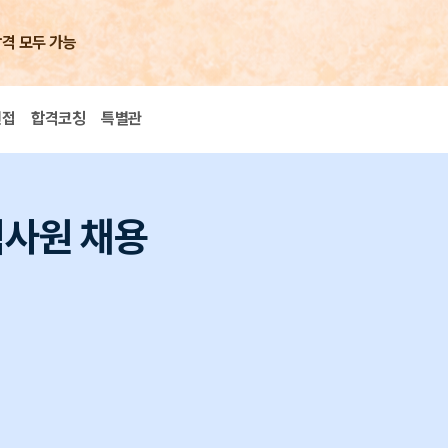
합격 모두 가능
면접
합격코칭
특별관
력사원 채용